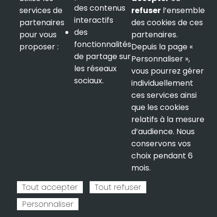
des contenus
services de
refuser
l’ensemble
interactifs
partenaires
des cookies de ces
LETTRE D'INFORMATION
des
pour vous
partenaires.
fonctionnalités
proposer :
Depuis la page «
de partage sur
Personnaliser »,
les réseaux
vous pourrez gérer
sociaux.
individuellement
ces services ainsi
que les cookies
relatifs à la mesure
Mentions légales
d’audience. Nous
conservons vos
Politique de confidentialité
choix pendant 6
mois.
Tout accepter
Tout refuser
Personnaliser