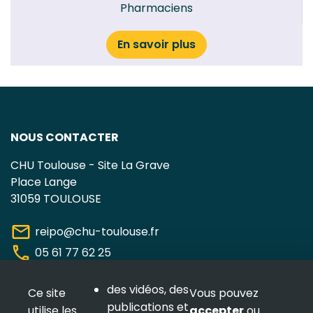
Pharmaciens
En savoir plus
NOUS CONTACTER
CHU Toulouse - Site La Grave
Place Lange
31059 TOULOUSE
mail
reipo@chu-toulouse.fr
phone
05 61 77 62 25
NOUS SUIVRE
des vidéos, des
Ce site
Vous pouvez
publications et
utilise les
accepter
ou