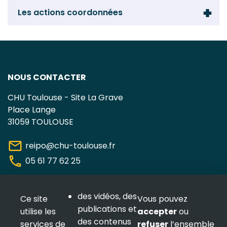
Les actions coordonnées
NOUS CONTACTER
CHU Toulouse - Site La Grave
Place Lange
31059 TOULOUSE
mail
reipo@chu-toulouse.fr
phone
05 61 77 62 25
NOUS SUIVRE
des vidéos, des
Ce site
Vous pouvez
publications et
utilise les
accepter
ou
des contenus
services de
refuser
l’ensemble