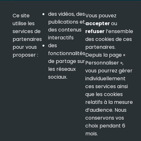
NOUS SUIVRE
des vidéos, des
Ce site
Vous pouvez
publications et
utilise les
accepter
ou
des contenus
services de
refuser
l’ensemble
interactifs
partenaires
des cookies de ces
LETTRE D'INFORMATION
des
pour vous
partenaires.
fonctionnalités
proposer :
Depuis la page «
de partage sur
Personnaliser »,
les réseaux
vous pourrez gérer
sociaux.
individuellement
ces services ainsi
que les cookies
relatifs à la mesure
Mentions légales
d’audience. Nous
conservons vos
Politique de confidentialité
choix pendant 6
mois.