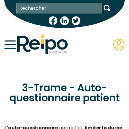
Aller
Panneau de gestion des cookies
Rechercher
au
contenu
principal
ESPACE
ADHÉRE
3-Trame - Auto-
questionnaire patient
L’auto-questionnaire
permet de
limiter la durée