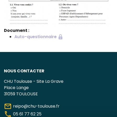
Document :
Auto-questionnaire
NOUS CONTACTER
CHU Toulouse - Site La Grave
Place Lange
31059 TOULOUSE
mail
reipo@chu-toulouse.fr
phone
05 61 77 62 25